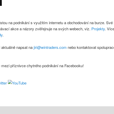
istou na podnikání s využitím internetu a obchodování na burze. Své
lávací akce a názory zvěřejnuje na svých webech, viz.
Projekty
. Víc
dy
.
 aktuálně napsat na
jiri@wintraders.com
nebo kontaktovat spoluprac
e mezi příznivce chytrého podnikání na Facebooku!