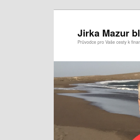
Přejít
k
hlavnímu
Jirka Mazur b
obsahu
Průvodce pro Vaše cesty k fina
webu