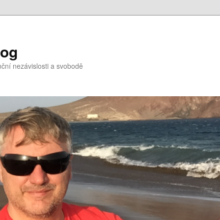
log
nční nezávislosti a svobodě