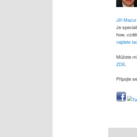
Jiří Mazur
Je special
how, vzdě
najdete ta
Můžete mi
ZDE
.
Připojte s