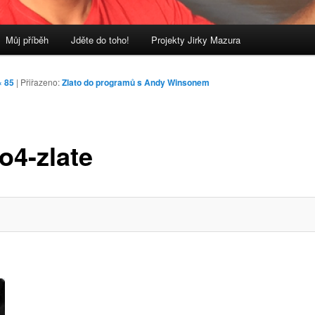
Můj příběh
Jděte do toho!
Projekty Jirky Mazura
× 85
| Přiřazeno:
Zlato do programů s Andy Winsonem
o4-zlate