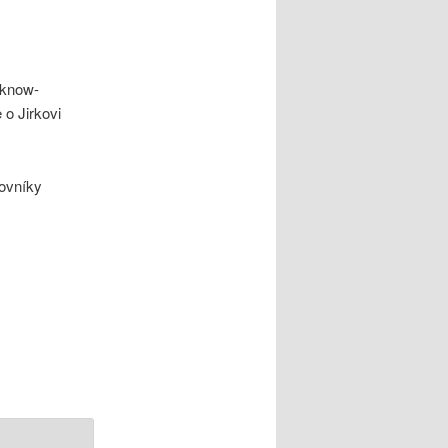
 know-
e o Jirkovi
ovníky