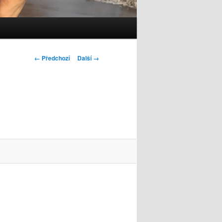
Navigace
← Předchozí
Další →
pro
obrázky