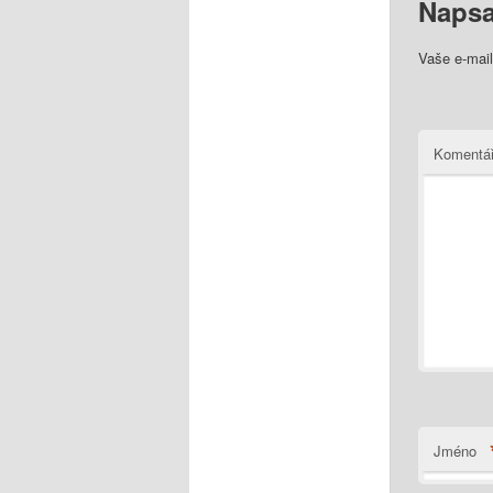
Napsa
Vaše e-mai
Komentá
Jméno