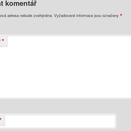
t komentář
*
lová adresa nebude zveřejněna.
Vyžadované informace jsou označeny
*
ř
*