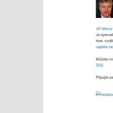
Jiří Mazur
Je special
how, vzdě
najdete ta
Můžete mi
ZDE
.
Připojte s