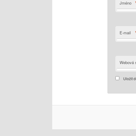
Jméno
E-mail
Webová s
Uložit 