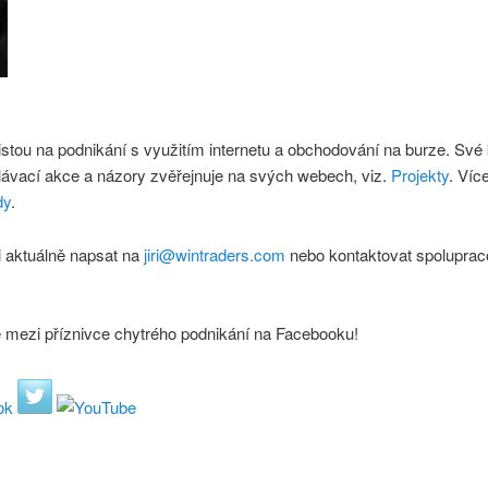
istou na podnikání s využitím internetu a obchodování na burze. Své
lávací akce a názory zvěřejnuje na svých webech, viz.
Projekty
. Víc
dy
.
 aktuálně napsat na
jiri@wintraders.com
nebo kontaktovat spoluprac
e mezi příznivce chytrého podnikání na Facebooku!