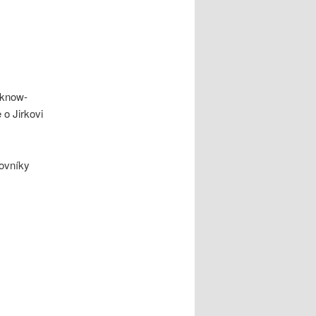
 know-
e o Jirkovi
ovníky