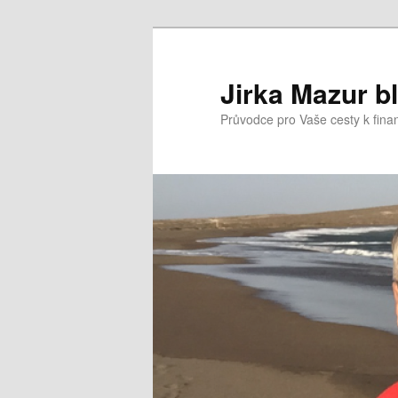
Přejít
k
hlavnímu
Jirka Mazur b
obsahu
Průvodce pro Vaše cesty k fina
webu