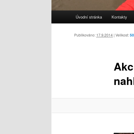
Hlavní
Úvodní stránka
Kontakty
navigační
menu
Publikováno:
17.9.2014
| Velikost:
50
Akc
nah