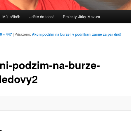
Můj příběh
Jděte do toho!
Projekty Jirky Mazura
0 × 447
| Přiřazeno:
Akční podzim na burze i v podnikání začne za pár dnů!
ni-podzim-na-burze-
ledovy2