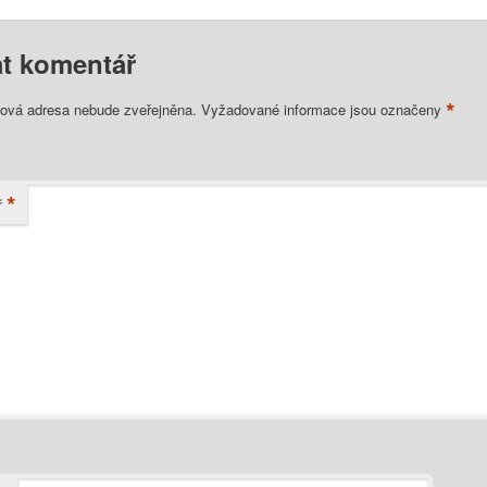
t komentář
*
lová adresa nebude zveřejněna.
Vyžadované informace jsou označeny
*
ř