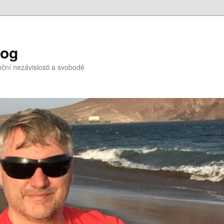
log
nční nezávislosti a svobodě