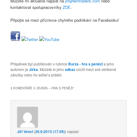
Můžete mi aktuálně napsat na
jiri@wintraders.com
nebo
kontaktovat spolupracovníky
ZDE
.
Připojte se mezi příznivce chytrého podnikání na Facebooku!
Příspěvek byl publikován v rubrice
Burza - hra s penězi
a jeho
autorem je
Jirka
. Můžete si jeho
odkaz
uložit mezi své oblíbené
záložky nebo ho sdílet s přáteli.
3 KOMENTÁŘE U „
BURZA – HRA S PENĚZI
“
Jiří Vencl
(
26.9.2013 (17.09)
)
napsal: