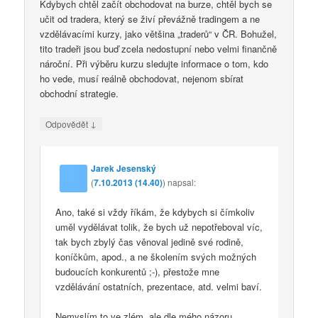
Kdybych chtěl začít obchodovat na burze, chtěl bych se
učit od tradera, který se živí převážně tradingem a ne
vzdělávacími kurzy, jako většina „traderů“ v ČR. Bohužel,
tito tradeři jsou buď zcela nedostupní nebo velmi finančně
nároční. Při výběru kurzu sledujte informace o tom, kdo
ho vede, musí reálně obchodovat, nejenom sbírat
obchodní strategie.
↓
Odpovědět
Jarek Jesenský
(
7.10.2013 (14.40)
)
napsal:
Ano, také si vždy říkám, že kdybych si čímkoliv
uměl vydělávat tolik, že bych už nepotřeboval víc,
tak bych zbylý čas věnoval jedině své rodině,
koníčkům, apod., a ne školením svých možných
budoucích konkurentů ;-), přestože mne
vzdělávání ostatních, prezentace, atd. velmi baví.
Nemyslím to ve zlém, ale dle mého názoru