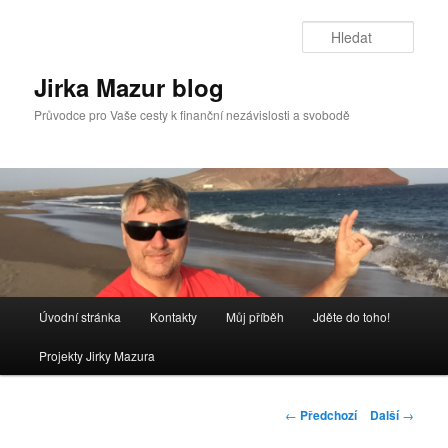
Přejít
k
Hleda
hlavnímu
obsahu
Jirka Mazur blog
webu
Průvodce pro Vaše cesty k finanční nezávislosti a svobodě
Hlavní
Úvodní stránka
Kontakty
Můj příběh
Jděte do toho!
navigační
menu
Projekty Jirky Mazura
Navigace
←
Předchozí
Další
→
pro