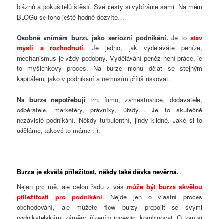
bláznů a pokušitelů štěstí. Své cesty si vybíráme sami. Na mém
BLOGu se toho ještě hodně dozvíte…
Osobně vnímám burzu jako seriozní podnikání.
Je to
stav
mysli a rozhodnutí
. Je jedno, jak vyděláváte peníze,
mechanismus je vždy podobný. Vydělávání peněz není práce, je
to myšlenkový proces. Na burze mohu dělat se stejným
kapitálem, jako v podnikání a nemusím příliš riskovat.
Na burze nepotřebuji
trh, firmu, zaměstnance, dodavatele,
odběratele, marketéry, právníky, úřady… Je to skutečně
nezávislé podnikání. Někdy turbulentní, jindy klidné. Jaké si to
uděláme, takové to máme :-).
Burza je skvělá příležitost, někdy také děvka nevěrná.
Nejen pro mě, ale celou řadu z vás
může být burza skvělou
příležitostí pro podnikání
. Nejde jen o vlastní proces
obchodování, ale můžete flow burzy propojit se svými
podnikatelskými záměry, řízením investic, kombinovat. O tom si