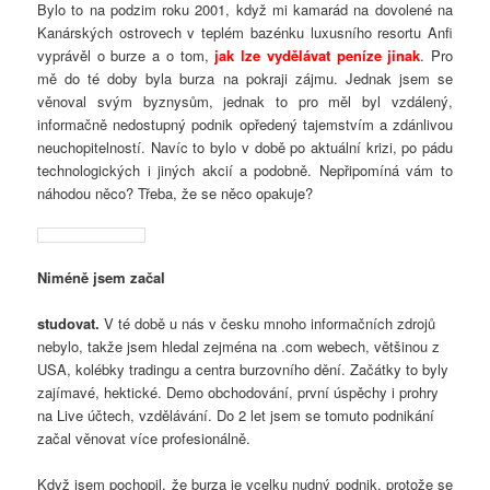
Bylo to na podzim roku 2001, když mi kamarád na dovolené na
Kanárských ostrovech v teplém bazénku luxusního resortu Anfi
vyprávěl o burze a o tom,
jak lze vydělávat peníze jinak
. Pro
mě do té doby byla burza na pokraji zájmu. Jednak jsem se
věnoval svým byznysům, jednak to pro měl byl vzdálený,
informačně nedostupný podnik opředený tajemstvím a zdánlivou
neuchopitelností. Navíc to bylo v době po aktuální krizi, po pádu
technologických i jiných akcií a podobně. Nepřipomíná vám to
náhodou něco? Třeba, že se něco opakuje?
Niméně jsem začal
studovat.
V té době u nás v česku mnoho informačních zdrojů
nebylo, takže jsem hledal zejména na .com webech, většinou z
USA, kolébky tradingu a centra burzovního dění. Začátky to byly
zajímavé, hektické. Demo obchodování, první úspěchy i prohry
na Live účtech, vzdělávání. Do 2 let jsem se tomuto podnikání
začal věnovat více profesionálně.
Když jsem pochopil, že burza je vcelku nudný podnik, protože se