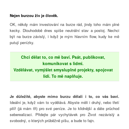
Nejen burzou živ je člověk.
OK, někdy mám investování na burze rád, jindy toho mám plné
kecky. Dlouhodobě dnes spíše neutrální stav a postoj. Nechci
být na burze závislý, i když je mým hlavním flow, kudy ke mě
putují penízky.
Chci dělat to, co mě baví. Psát, publikovat,
komunikovat s lidmi.
Vzdělávat, vymýšlet smysluplné projekty, spojovat
lidi. To mě naplňuje.
Je důležité, abyste mimo burzu dělali i to, co vás baví.
Ideální je, když vám to vydělává. Abyste měli i druhý, nebo třetí
pilíř (já mám tři) pro své peníze. Je to klidnější a dáte průchod
seberealizaci. Přidejte pár vychytávek pro Život nezávislý a
svobodný, o kterých průběžně píšu, a bude to fajn.