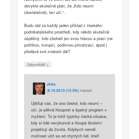
obvykle skutečně platí, že „Kdo neumí
(dostatečně), ten učí.“.
Budu rád za každý jeden příklad z českého
podnikatelského prostředí, kdy někdo skutečně
úspěšný, kdo zbohatl jen svou hlavou a prací (ne
politikou, korupcí, podivnou privatizací, apod.)
předàvá své znalosti dál?
↓
Odpovědět
Jirka
(
8.10.2013 (15.39)
)
napsal:
Ujišťuji vás, že ono české, kdo neumí –
učí, je pěkná hloupost a špatný program v
myšlení. To je totiž typicky česká situace,
kdy si lidé nevýkonné a hloupé školství
projektují do života. Kdybych neměl
možnost učit se od chytrých lidí, kteří