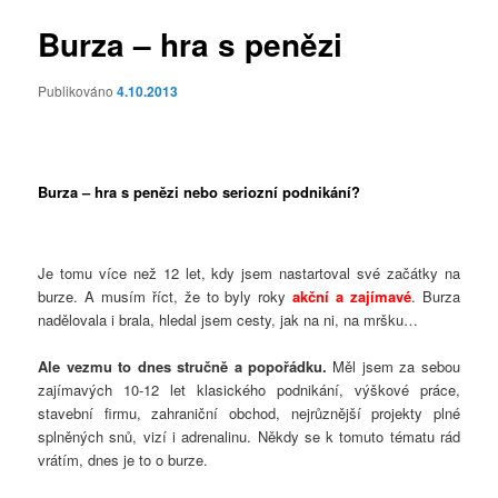
příspěvky
Burza – hra s penězi
Publikováno
4.10.2013
Burza – hra s penězi nebo seriozní podnikání?
Je tomu více než 12 let, kdy jsem nastartoval své začátky na
burze. A musím říct, že to byly roky
akční a zajímavé
. Burza
nadělovala i brala, hledal jsem cesty, jak na ni, na mršku…
Ale vezmu to dnes stručně a popořádku.
Měl jsem za sebou
zajímavých 10-12 let klasického podnikání, výškové práce,
stavební firmu, zahraniční obchod, nejrůznější projekty plné
splněných snů, vizí i adrenalinu. Někdy se k tomuto tématu rád
vrátím, dnes je to o burze.