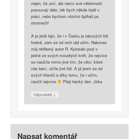
nejen, že umí, ale navíc své vědomosti
posouvají dále, tak bych někde trpěl v
práci, nebo bychom všichni šplhali po
stromech!
A je jistě fajn, že i v Česku je takových lidí
hodně, sám se od nich rád učim. Nakonec
můj oblibený autor R. Kyiosaki psal v
jedné ze svých moudrých knih, že nejvíce
se naučíte mimo jiné tím, že věci, které
vás baví, učíte jiné lidi. A já jsem se od
svých klientů a díky tomu, že i učím,
naučil nejvíce
Přeji hezký den. Jirka
↓
Odpovědět
Napsat komentář