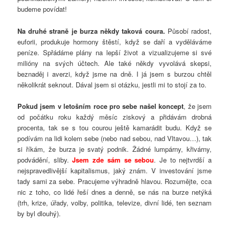
budeme povídat!
Na druhé straně je burza
někdy
taková coura.
Působí radost,
euforii, produkuje hormony štěstí, když se daří a vyděláváme
peníze. Spřádáme plány na lepší život a vizualizujeme si své
milióny na svých účtech. Ale také někdy vyvolává skepsi,
beznaděj i averzi, když jsme na dně. I já jsem s burzou chtěl
několikrát seknout. Dával jsem si otázku, jestli mi to stojí za to.
Pokud jsem v letošním roce pro sebe našel koncept
, že jsem
od počátku roku každý měsíc ziskový a přidávám drobná
procenta, tak se s tou courou ještě kamarádit budu. Když se
podívám na lidi kolem sebe (nebo nad sebou, nad Vltavou…), tak
si říkám, že burza je svatý podnik. Žádné lumpárny, křivárny,
podvádění, sliby.
Jsem zde sám se sebou
. Je to nejtvrdší a
nejspravedlivější kapitalismus, jaký znám. V investování jsme
tady sami za sebe. Pracujeme výhradně hlavou. Rozumějte, cca
nic z toho, co lidé řeší dnes a denně, se nás na burze netýká
(trh, krize, úřady, volby, politika, televize, divní lidé, ten seznam
by byl dlouhý).