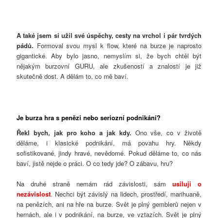
A také jsem si užil své úspěchy, cesty na vrchol i pár tvrdých
pádů.
Formoval svou mysl k flow, které na burze je naprosto
gigantické. Aby bylo jasno, nemyslím si, že bych chtěl být
nějakým burzovní GURU, ale zkušeností a znalostí je již
skutečně dost. A dělám to, co mě baví.
Je burza hra s penězi nebo seriozní podnikání?
Řekl bych, jak pro koho a jak kdy.
Ono vše, co v životě
děláme, i klasické podnikání, má povahu hry. Někdy
sofistikované, jindy hravé, nevědomé. Pokud děláme to, co nás
baví, jistě nejde o práci. O co tedy jde? O zábavu, hru?
Na druhé straně nemám rád závislosti, sám
usiluji o
nezávislost
. Nechci být závislý na lidech, prostředí, marihuaně,
na penězích, ani na hře na burze. Svět je plný gemblerů nejen v
hernách, ale i v podnikání, na burze, ve vztazích. Svět je plný