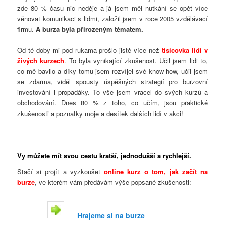
zde 80 % času nic neděje a já jsem měl nutkání se opět více
věnovat komunikaci s lidmi, založil jsem v roce 2005 vzdělávací
firmu.
A burza byla přirozeným tématem.
Od té doby mi pod rukama prošlo jistě více než
tisícovka lidí v
živých kurzech
. To byla vynikající zkušenost. Učil jsem lidi to,
co mě bavilo a díky tomu jsem rozvíjel své know-how, učil jsem
se zdarma, viděl spousty úspěšných strategií pro burzovní
investování i propadáky. To vše jsem vracel do svých kurzů a
obchodování. Dnes 80 % z toho, co učím, jsou praktické
zkušenosti a poznatky moje a desítek dalších lidí v akci!
Vy můžete mít svou cestu kratší, jednodušší a rychlejší.
Stačí si projít a vyzkoušet
online kurz o tom, jak začít na
burze
, ve kterém vám předávám výše popsané zkušenosti:
Hrajeme si na burze