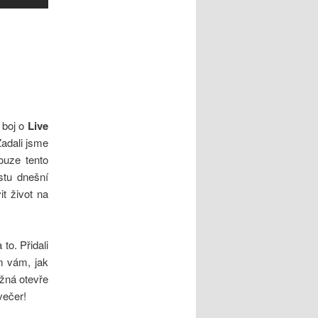
 boj o
Live
Zadali jsme
pouze tento
stu dnešní
it život na
to. Přidali
m vám, jak
žná otevře
večer!