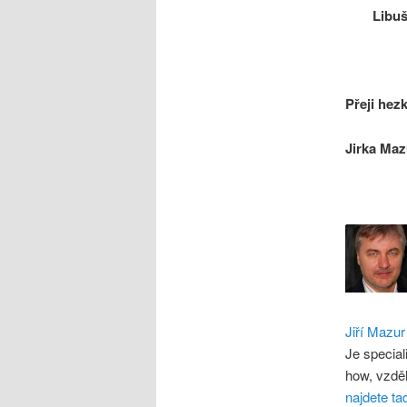
Libu
Přeji hezk
Jirka Maz
Jiří Mazur
Je special
how, vzdě
najdete ta