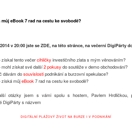
 můj eBook 7 rad na cestu ke svobodě?
.2014 v 20:00 jste se ZDE, na této stránce, na večerní DigiPárty
do
 získal tento večer
cihličky
investičního zlata s mým věnováním?
 mohl získat své další
2 pokusy
do soutěže v demo obchodování?
oč dávám do
souvislosti
podnikání a burzovní spekulace?
 získá můj
eBook
7 rad na cestu ke svobodě?
alší otázky jsem s vámi spolu s hostem, Pavlem Hrdličkou, p
 DigiPárty s názvem
DIGITÁLNÍ PLÁŽOVÝ ŽIVOT NA BURZE I V PODNIKÁNÍ