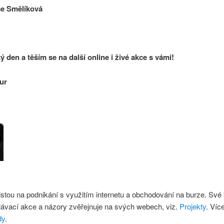
še Smělíková
ý den a těším se na další online i živé akce s vámi!
ur
istou na podnikání s využitím internetu a obchodování na burze. Své
lávací akce a názory zvěřejnuje na svých webech, viz.
Projekty
. Víc
dy
.