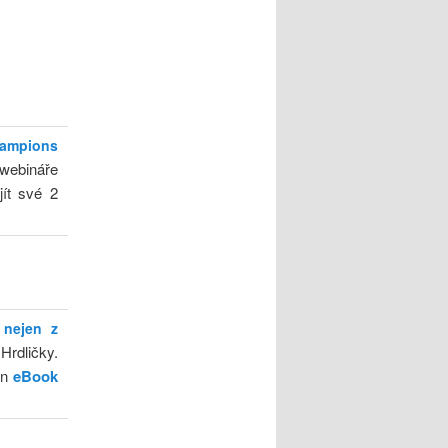
hampions
 webináře
ít své 2
 nejen z
Hrdličky.
en
eBook