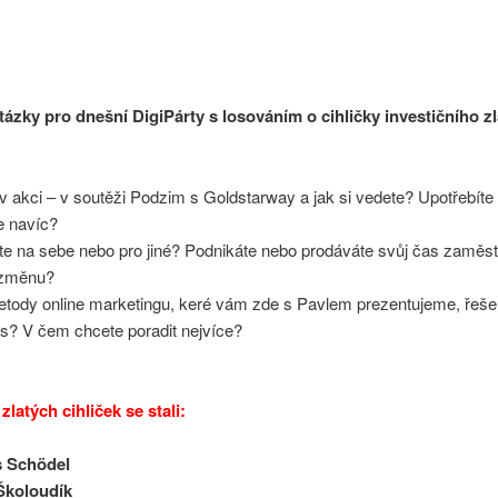
tázky pro dnešní DigiPárty s losováním o cihličky investičního zl
 v akci – v soutěži Podzim s Goldstarway a jak si vedete? Upotřebít
e navíc?
te na sebe nebo pro jiné? Podnikáte nebo prodáváte svůj čas zaměst
 změnu?
etody online marketingu, keré vám zde s Pavlem prezentujeme, řeš
s? V čem chcete poradit nejvíce?
zlatých cihliček se stali:
s Schödel
Školoudík