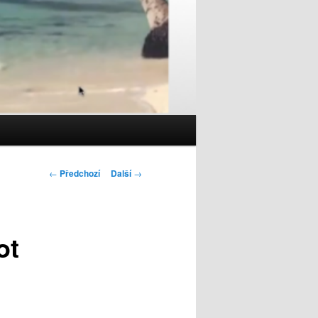
Navigace
←
Předchozí
Další
→
pro
příspěvky
ot