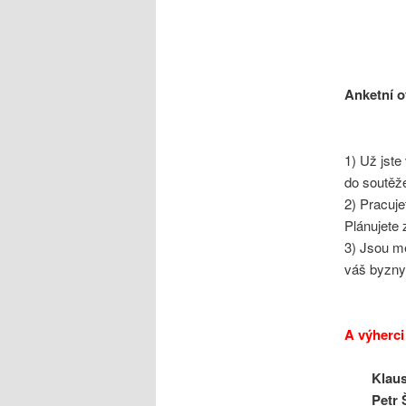
Anketní o
1) Už jste
do soutěž
2) Pracuje
Plánujete
3) Jsou m
váš byzny
A výherci 
Klau
Petr 