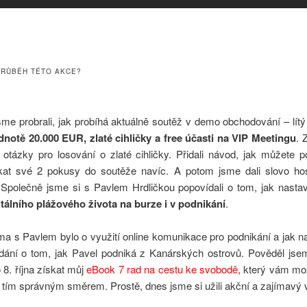
PRŮBĚH TÉTO AKCE?
me probrali, jak probíhá aktuálně soutěž v demo obchodování – lítý
dnotě 20.000 EUR, zlaté cihličky a free účasti na VIP Meetingu
. 
 otázky pro losování o zlaté cihličky. Přidali návod, jak můžete 
kat své 2 pokusy do soutěže navíc. A potom jsme dali slovo ho
 Společně jsme si s Pavlem Hrdličkou popovídali o tom, jak nastav
itálního plážového života na burze i v podnikání
.
a s Pavlem bylo o využití online komunikace pro podnikání a jak na 
dání o tom, jak Pavel podniká z Kanárských ostrovů. Pověděl jse
8. října získat můj
eBook 7 rad na cestu ke svobodě
, který vám mo
 tím správným směrem. Prostě, dnes jsme si užili akční a zajímavý 