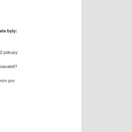
ata byly:
e 2 pokusy
navateli?
ením pro