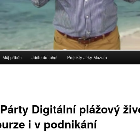
Můj příběh
Jděte do toho!
Projekty Jirky Mazura
Párty Digitální plážový živ
burze i v podnikání