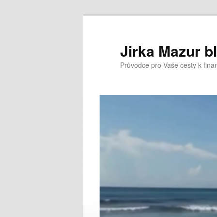
Přejít
k
hlavnímu
Jirka Mazur b
obsahu
Průvodce pro Vaše cesty k fina
webu