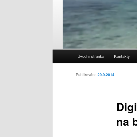
Hlavní
Úvodní stránka
Kontakty
navigační
menu
Publikováno
29.9.2014
Digi
na 