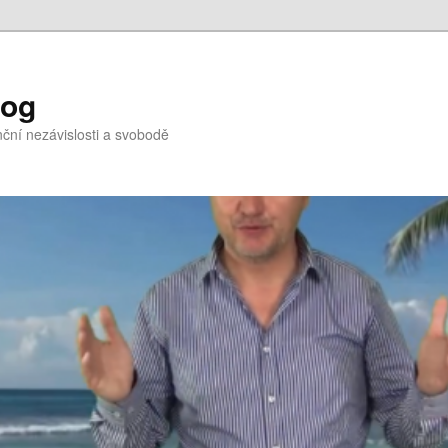
log
nční nezávislosti a svobodě