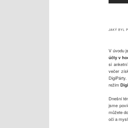
JAKÝ BYL 
V úvodu js
účty v ho
si anketní
večer zís
DigiPárty.
režim
Dig
Dnešní tém
jsme poví
můžete do 
oči a mysl