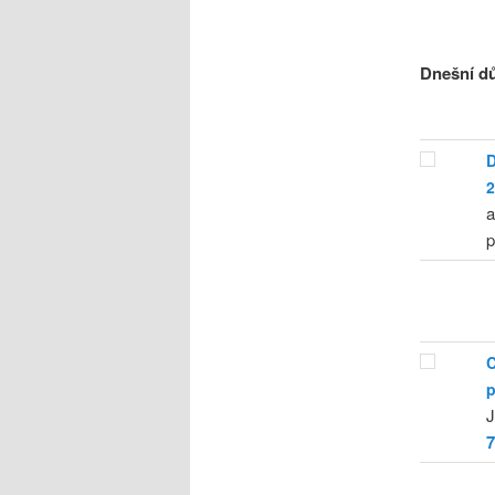
Dnešní dů
D
2
a
p
C
p
J
7