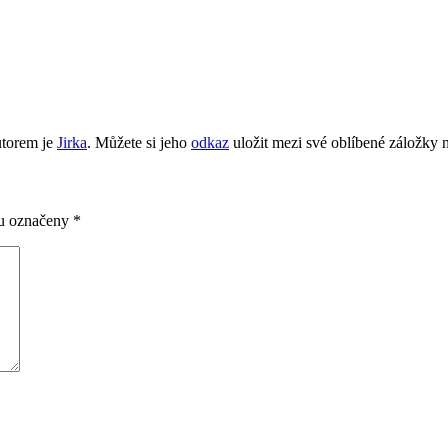
utorem je
Jirka
. Můžete si jeho
odkaz
uložit mezi své oblíbené záložky ne
ou označeny
*