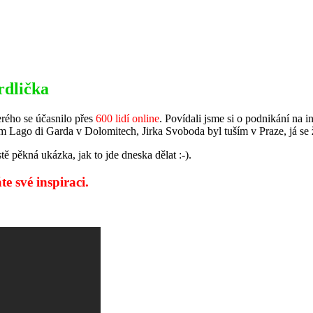
rdlička
erého se účasnilo přes
600 lidí online
. Povídali jsme si o podnikání na i
em Lago di Garda v Dolomitech, Jirka Svoboda byl tuším v Praze, já se
 pěkná ukázka, jak to jde dneska dělat :-).
te své inspiraci.