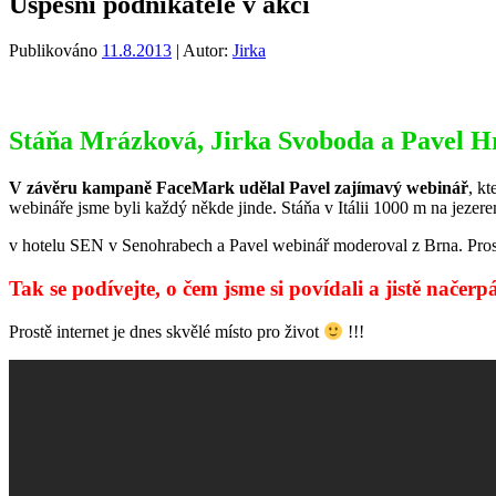
Úspěšní podnikatelé v akci
Publikováno
11.8.2013
| Autor:
Jirka
Stáňa Mrázková, Jirka Svoboda a Pavel H
V závěru kampaně FaceMark udělal Pavel zajímavý webinář
, kt
webináře jsme byli každý někde jinde. Stáňa v Itálii 1000 m na jezer
v hotelu SEN v Senohrabech a Pavel webinář moderoval z Brna. Prostě
Tak se podívejte, o čem jsme si povídali a jistě načerpá
Prostě internet je dnes skvělé místo pro život
!!!