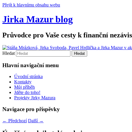
Přejít k hlavnímu obsahu webu
Jirka Mazur blog
Průvodce pro Vaše cesty k finanční nezávis
Hledat
Hlavní navigační menu
Úvodní stránka
Kontakty
Můj příběh
Jděte do toho!
Projekty Jirky Mazura
Navigace pro příspěvky
←
Předchozí
Další
→