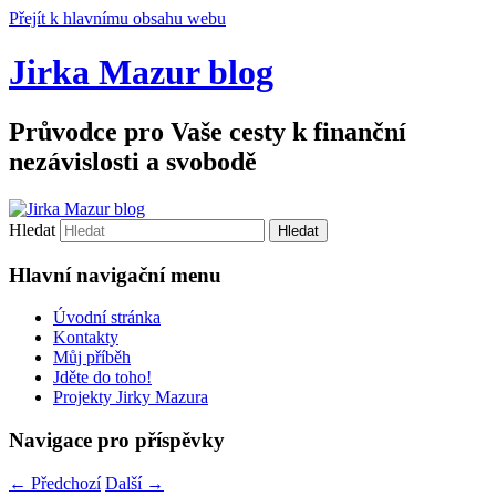
Přejít k hlavnímu obsahu webu
Jirka Mazur blog
Průvodce pro Vaše cesty k finanční
nezávislosti a svobodě
Hledat
Hlavní navigační menu
Úvodní stránka
Kontakty
Můj příběh
Jděte do toho!
Projekty Jirky Mazura
Navigace pro příspěvky
←
Předchozí
Další
→