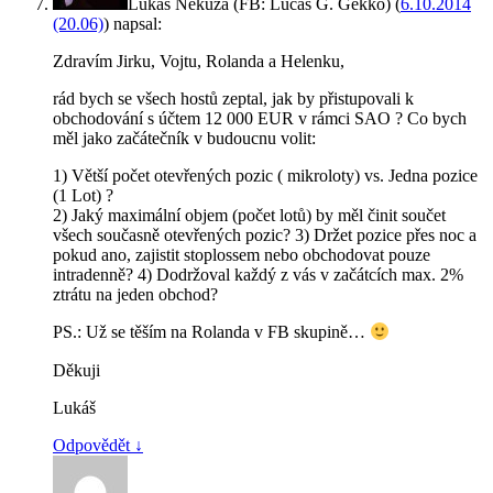
Lukáš Nekuža (FB: Lucas G. Gekko)
(
6.10.2014
(20.06)
)
napsal:
Zdravím Jirku, Vojtu, Rolanda a Helenku,
rád bych se všech hostů zeptal, jak by přistupovali k
obchodování s účtem 12 000 EUR v rámci SAO ? Co bych
měl jako začátečník v budoucnu volit:
1) Větší počet otevřených pozic ( mikroloty) vs. Jedna pozice
(1 Lot) ?
2) Jaký maximální objem (počet lotů) by měl činit součet
všech současně otevřených pozic? 3) Držet pozice přes noc a
pokud ano, zajistit stoplossem nebo obchodovat pouze
intradenně? 4) Dodržoval každý z vás v začátcích max. 2%
ztrátu na jeden obchod?
PS.: Už se těším na Rolanda v FB skupině…
Děkuji
Lukáš
Odpovědět
↓