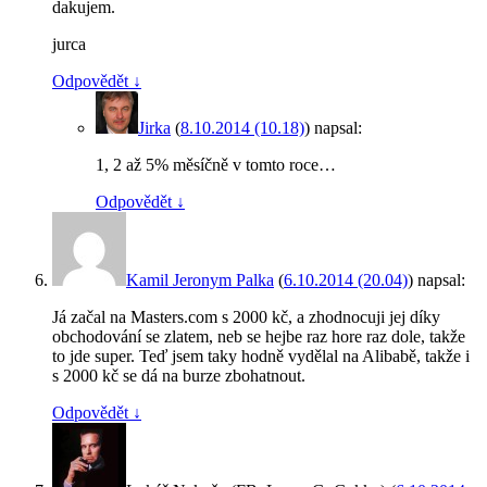
dakujem.
jurca
Odpovědět
↓
Jirka
(
8.10.2014 (10.18)
)
napsal:
1, 2 až 5% měsíčně v tomto roce…
Odpovědět
↓
Kamil Jeronym Palka
(
6.10.2014 (20.04)
)
napsal:
Já začal na Masters.com s 2000 kč, a zhodnocuji jej díky
obchodování se zlatem, neb se hejbe raz hore raz dole, takže
to jde super. Teď jsem taky hodně vydělal na Alibabě, takže i
s 2000 kč se dá na burze zbohatnout.
Odpovědět
↓