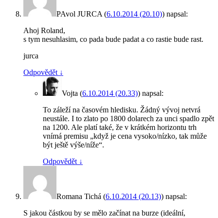
PAvol JURCA
(
6.10.2014 (20.10)
)
napsal:
Ahoj Roland,
s tym nesuhlasim, co pada bude padat a co rastie bude rast.
jurca
Odpovědět
↓
Vojta
(
6.10.2014 (20.33)
)
napsal:
To záleží na časovém hledisku. Žádný vývoj netvrá
neustále. I to zlato po 1800 dolarech za unci spadlo zpět
na 1200. Ale platí také, že v krátkém horizontu trh
vnímá premisu „když je cena vysoko/nízko, tak může
být ještě výše/níže“.
Odpovědět
↓
Romana Tichá
(
6.10.2014 (20.13)
)
napsal:
S jakou částkou by se mělo začínat na burze (ideální,