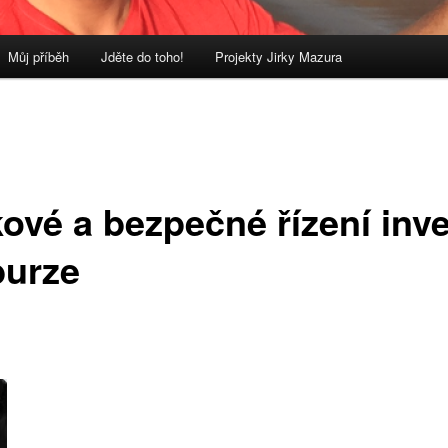
Můj příběh
Jděte do toho!
Projekty Jirky Mazura
kové a bezpečné řízení inve
burze