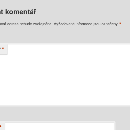
t komentář
*
lová adresa nebude zveřejněna.
Vyžadované informace jsou označeny
*
ř
*