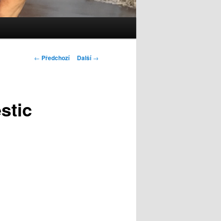
Navigace
←
Předchozí
Další
→
pro
příspěvky
stic