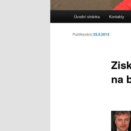
Hlavní
Úvodní stránka
Kontakty
navigační
menu
Publikováno
25.5.2013
Zis
na 