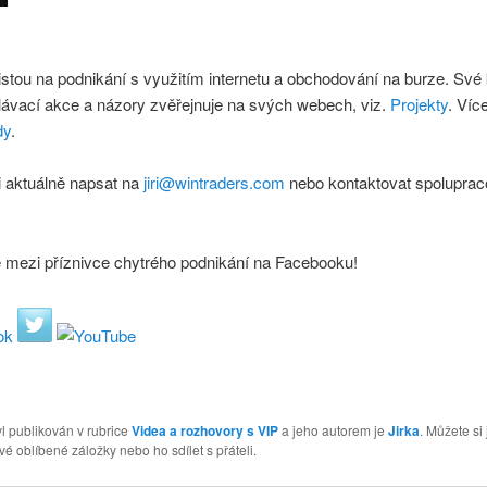
istou na podnikání s využitím internetu a obchodování na burze. Své
lávací akce a názory zvěřejnuje na svých webech, viz.
Projekty
. Víc
dy
.
 aktuálně napsat na
jiri@wintraders.com
nebo kontaktovat spoluprac
e mezi příznivce chytrého podnikání na Facebooku!
l publikován v rubrice
Videa a rozhovory s VIP
a jeho autorem je
Jirka
. Můžete si
vé oblíbené záložky nebo ho sdílet s přáteli.