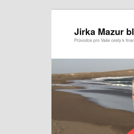
Přejít
k
hlavnímu
Jirka Mazur b
obsahu
Průvodce pro Vaše cesty k fina
webu