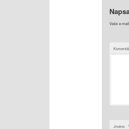
Napsa
Vaše e-mai
Komentá
Jméno