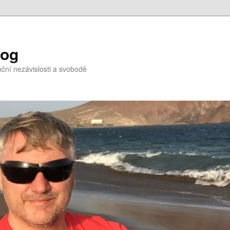
log
nční nezávislosti a svobodě