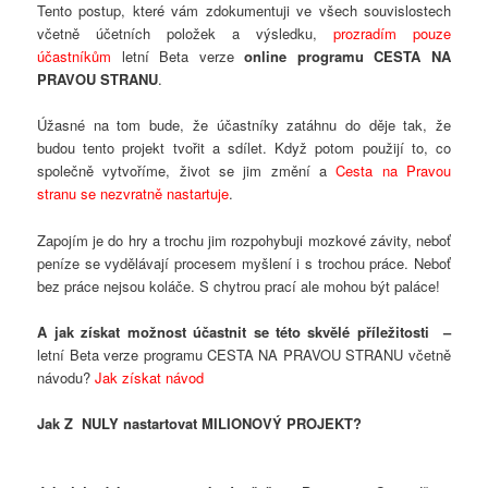
Tento postup, které vám zdokumentuji ve všech souvislostech
včetně účetních položek a výsledku,
prozradím pouze
účastníkům
letní Beta verze
online programu CESTA NA
PRAVOU STRANU
.
Úžasné na tom bude, že účastníky zatáhnu do děje tak, že
budou tento projekt tvořit a sdílet. Když potom použijí to, co
společně vytvoříme, život se jim změní a
Cesta na Pravou
stranu se nezvratně nastartuje
.
Zapojím je do hry a trochu jim rozpohybuji mozkové závity, neboť
peníze se vydělávají procesem myšlení i s trochou práce. Neboť
bez práce nejsou koláče. S chytrou prací ale mohou být paláce!
A jak získat možnost účastnit se této skvělé příležitosti –
letní Beta verze programu CESTA NA PRAVOU STRANU včetně
návodu?
Jak získat návod
Jak Z NULY nastartovat MILIONOVÝ PROJEKT?