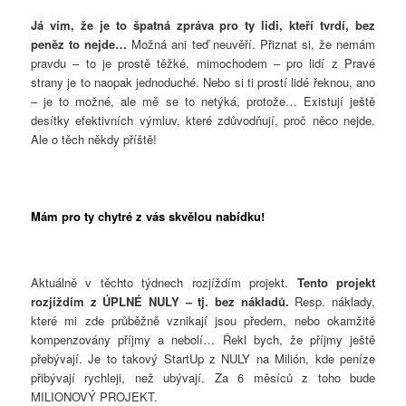
Já vím, že je to špatná zpráva pro ty lidi, kteří tvrdí, bez
peněz to nejde…
Možná ani teď neuvěří. Přiznat si, že nemám
pravdu – to je prostě těžké, mimochodem – pro lidí z Pravé
strany je to naopak jednoduché. Nebo si ti prostí lidé řeknou, ano
– je to možné, ale mě se to netýká, protože… Existují ještě
desítky efektivních výmluv, které zdůvodňují, proč něco nejde.
Ale o těch někdy příště!
Mám pro ty chytré z vás skvělou nabídku!
Aktuálně v těchto týdnech rozjíždím projekt.
Tento projekt
rozjíždím z ÚPLNÉ NULY – tj. bez nákladů.
Resp. náklady,
které mi zde průběžně vznikají jsou předem, nebo okamžitě
kompenzovány příjmy a nebolí… Řekl bych, že příjmy ještě
přebývají. Je to takový StartUp z NULY na Milión, kde peníze
přibývají rychleji, než ubývají. Za 6 měsíců z toho bude
MILIONOVÝ PROJEKT.