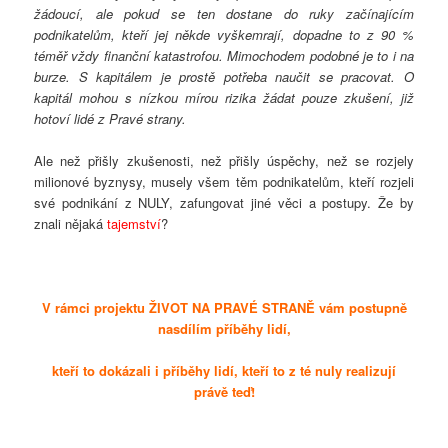
žádoucí, ale pokud se ten dostane do ruky začínajícím
podnikatelům, kteří jej někde vyškemrají, dopadne to z 90 %
téměř vždy finanční katastrofou. Mimochodem podobné je to i na
burze. S kapitálem je prostě potřeba naučit se pracovat. O
kapitál mohou s nízkou mírou rizika žádat pouze zkušení, již
hotoví lidé z Pravé strany.
Ale než přišly zkušenosti, než přišly úspěchy, než se rozjely
milionové byznysy, musely všem těm podnikatelům, kteří rozjeli
své podnikání z NULY, zafungovat jiné věci a postupy. Že by
znali nějaká
tajemství
?
V rámci projektu ŽIVOT NA PRAVÉ STRANĚ vám postupně
nasdílím příběhy lidí,
kteří to dokázali i příběhy lidí, kteří to z té nuly realizují
právě teď!