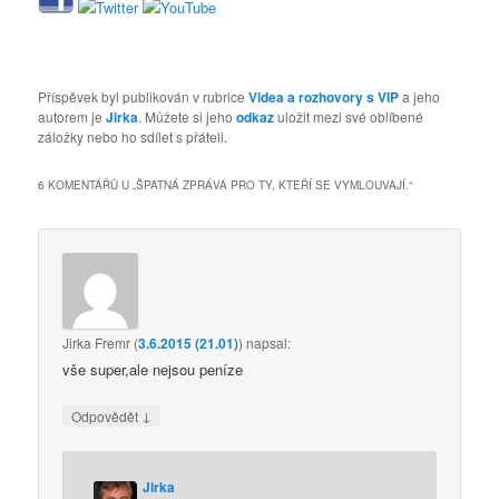
Příspěvek byl publikován v rubrice
Videa a rozhovory s VIP
a jeho
autorem je
Jirka
. Můžete si jeho
odkaz
uložit mezi své oblíbené
záložky nebo ho sdílet s přáteli.
6 KOMENTÁŘŮ U „
ŠPATNÁ ZPRÁVA PRO TY, KTEŘÍ SE VYMLOUVAJÍ.
“
Jirka Fremr
(
3.6.2015 (21.01)
)
napsal:
vše super,ale nejsou peníze
↓
Odpovědět
Jirka