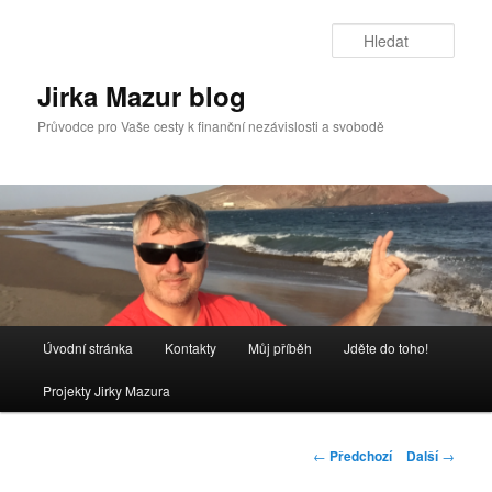
Přejít
k
Hleda
hlavnímu
obsahu
Jirka Mazur blog
webu
Průvodce pro Vaše cesty k finanční nezávislosti a svobodě
Hlavní
Úvodní stránka
Kontakty
Můj příběh
Jděte do toho!
navigační
menu
Projekty Jirky Mazura
Navigace
←
Předchozí
Další
→
pro