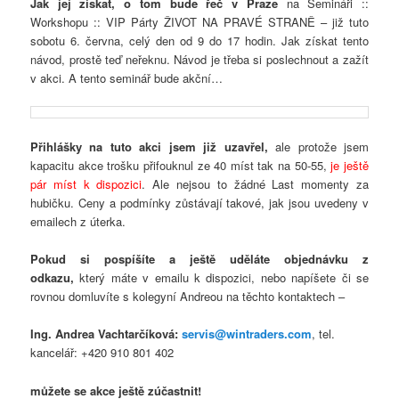
Jak jej získat, o tom bude řeč v Praze
na Semináři ::
Workshopu :: VIP Párty ŽIVOT NA PRAVÉ STRANĚ – již tuto
sobotu 6. června, celý den od 9 do 17 hodin. Jak získat tento
návod, prostě teď neřeknu. Návod je třeba si poslechnout a zažít
v akci. A tento seminář bude akční…
Přihlášky na tuto akci jsem již uzavřel,
ale protože jsem
kapacitu akce trošku přifouknul ze 40 míst tak na 50-55,
je ještě
pár míst k dispozici
. Ale nejsou to žádné Last momenty za
hubičku. Ceny a podmínky zůstávají takové, jak jsou uvedeny v
emailech z úterka.
Pokud si pospíšíte a ještě uděláte objednávku z
odkazu,
který máte v emailu k dispozici, nebo napíšete či se
rovnou domluvíte s kolegyní Andreou na těchto kontaktech –
Ing. Andrea Vachtarčíková:
servis@wintraders.com
, tel.
kancelář: +420 910 801 402
můžete se akce ještě zúčastnit!