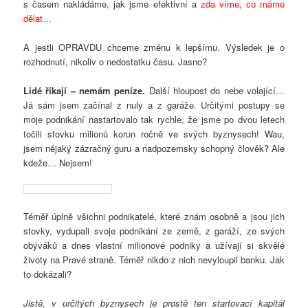
s časem nakládáme, jak jsme efektivní a
zda víme, co máme
dělat…
A jestli OPRAVDU chceme změnu k lepšímu. Výsledek je o
rozhodnutí, nikoliv o nedostatku času. Jasno?
Lidé říkají – nemám peníze.
Další hloupost do nebe volající…
Já sám jsem začínal z nuly a z garáže. Určitými postupy se
moje podnikání nastartovalo tak rychle, že jsme po dvou letech
točili stovku milionů korun ročně ve svých byznysech! Wau,
jsem nějaký zázračný guru a nadpozemsky schopný člověk? Ale
kdeže… Nejsem!
Téměř úplně všichni podnikatelé, které znám osobně a jsou jich
stovky, vydupali svoje podnikání ze země, z garáží, ze svých
obýváků a dnes vlastní milionové podniky a užívají si skvělé
životy na Pravé straně. Téměř nikdo z nich nevyloupil banku. Jak
to dokázali?
Jistě, v určitých byznysech je prostě ten startovací kapitál