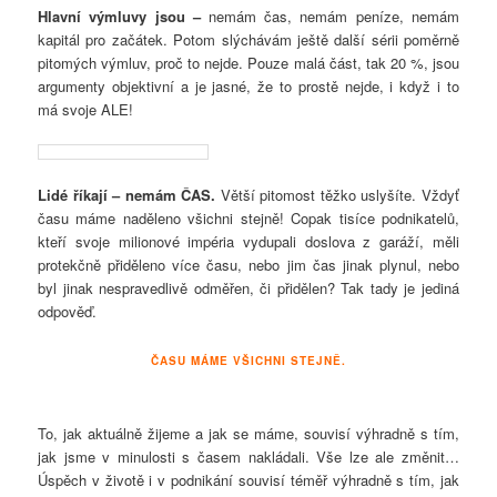
Hlavní výmluvy jsou –
nemám čas, nemám peníze, nemám
kapitál pro začátek. Potom slýchávám ještě další sérii poměrně
pitomých výmluv, proč to nejde. Pouze malá část, tak 20 %, jsou
argumenty objektivní a je jasné, že to prostě nejde, i když i to
má svoje ALE!
Lidé říkají – nemám ČAS.
Větší pitomost těžko uslyšíte. Vždyť
času máme naděleno všichni stejně! Copak tisíce podnikatelů,
kteří svoje milionové impéria vydupali doslova z garáží, měli
protekčně přiděleno více času, nebo jim čas jinak plynul, nebo
byl jinak nespravedlivě odměřen, či přidělen? Tak tady je jediná
odpověď.
ČASU MÁME VŠICHNI STEJNĚ.
To, jak aktuálně žijeme a jak se máme, souvisí výhradně s tím,
jak jsme v minulosti s časem nakládali. Vše lze ale změnit…
Úspěch v životě i v podnikání souvisí téměř výhradně s tím, jak