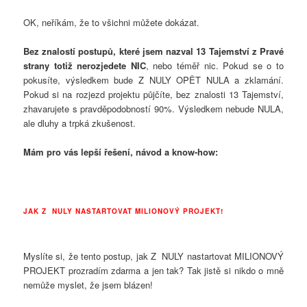
OK, neříkám, že to všichni můžete dokázat.
Bez znalostí postupů, které jsem nazval 13 Tajemství z Pravé
strany totiž nerozjedete NIC
, nebo téměř nic. Pokud se o to
pokusíte, výsledkem bude Z NULY OPĚT NULA a zklamání.
Pokud si na rozjezd projektu půjčíte, bez znalosti 13 Tajemství,
zhavarujete s pravděpodobností 90%. Výsledkem nebude NULA,
ale dluhy a trpká zkušenost.
Mám pro vás lepší řešení, návod a know-how:
JAK Z NULY NASTARTOVAT MILIONOVÝ PROJEKT!
Myslíte si, že tento postup, jak Z NULY nastartovat MILIONOVÝ
PROJEKT prozradím zdarma a jen tak? Tak jistě si nikdo o mně
nemůže myslet, že jsem blázen!