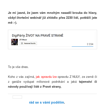
Je mi jasné, že jsem vám mnohým nasadil brouka do hlavy,
vždyť čtvrteční webinář již zhlédlo přes 2230 lidí, potěšili jste
mě :-).
To je vše dnes.
Koho z vás zajímá,
jak opravdu lze
opravdu Z NULY, ze země či
z garáže vydupat milionové podnikání a jaká
tajemství či
návody používají lidé z Pravé strany,
rád se s vámi podělím
.