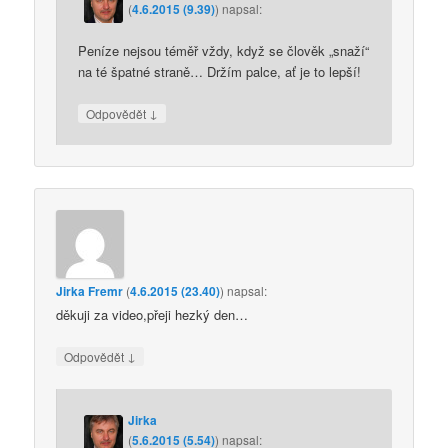
(
4.6.2015 (9.39)
)
napsal:
Peníze nejsou téměř vždy, když se člověk „snaží“
na té špatné straně… Držím palce, ať je to lepší!
↓
Odpovědět
Jirka Fremr
(
4.6.2015 (23.40)
)
napsal:
děkuji za video,přeji hezký den…
↓
Odpovědět
Jirka
(
5.6.2015 (5.54)
)
napsal: