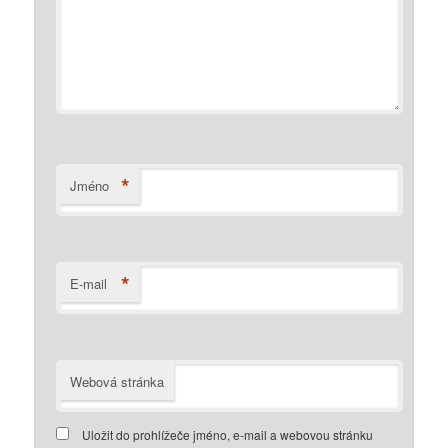
*
Jméno
*
E-mail
Webová stránka
Uložit do prohlížeče jméno, e-mail a webovou stránku