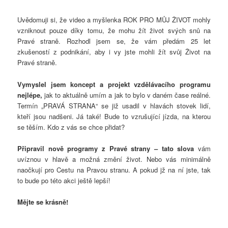
Uvědomuji si, že video a myšlenka ROK PRO MŮJ ŽIVOT mohly
vzniknout pouze díky tomu, že mohu žít život svých snů na
Pravé straně. Rozhodl jsem se, že vám předám 25 let
zkušeností z podnikání, aby i vy jste mohli žít svůj Život na
Pravé straně.
Vymyslel jsem koncept a projekt vzdělávacího programu
nejlépe,
jak to aktuálně umím a jak to bylo v daném čase reálné.
Termín „PRAVÁ STRANA“ se již usadil v hlavách stovek lidí,
kteří jsou nadšeni. Já také! Bude to vzrušující jízda, na kterou
se těším. Kdo z vás se chce přidat?
Připravil nově programy z Pravé strany – tato slova
vám
uvíznou v hlavě a možná změní život. Nebo vás minimálně
naočkují pro Cestu na Pravou stranu. A pokud jž na ní jste, tak
to bude po této akci ještě lepší!
Mějte se krásně!