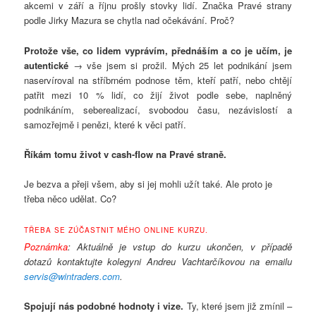
akcemi v září a říjnu prošly stovky lidí. Značka Pravé strany
podle Jirky Mazura se chytla nad očekávání. Proč?
Protože vše, co lidem vyprávím, přednáším a co je učím, je
autentické
→ vše jsem si prožil. Mých 25 let podnikání jsem
naservíroval na stříbrném podnose těm, kteří patří, nebo chtějí
patřit mezi 10 % lidí, co žijí život podle sebe, naplněný
podnikáním, seberealizací, svobodou času, nezávislostí a
samozřejmě i penězi, které k věci patří.
Říkám tomu život v cash-flow na Pravé straně.
Je bezva a přeji všem, aby si jej mohli užít také. Ale proto je
třeba něco udělat. Co?
TŘEBA SE ZÚČASTNIT MÉHO ONLINE KURZU.
Poznámka
: Aktuálně je vstup do kurzu ukončen, v případě
dotazů kontaktujte kolegyni Andreu Vachtarčíkovou na emailu
servis@wintraders.com
.
Spojují nás podobné hodnoty i vize.
Ty, které jsem již zmínil –