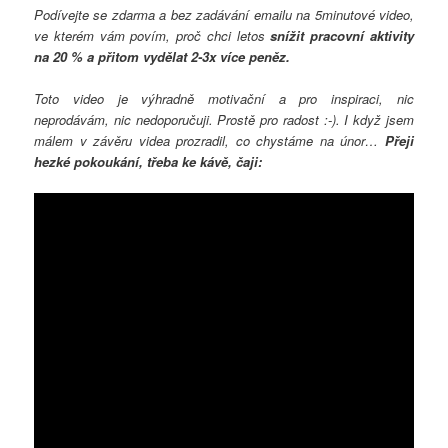
Podívejte se zdarma a bez zadávání emailu na 5minutové video,
ve kterém vám povím, proč chci letos
snížit pracovní aktivity
na 20 % a přitom vydělat 2-3x více peněz.
Toto video je výhradně motivační a pro inspiraci, nic
neprodávám, nic nedoporučuji. Prostě pro radost :-). I když jsem
málem v závěru videa prozradil, co chystáme na únor…
Přeji
hezké pokoukání, třeba ke kávě, čaji: