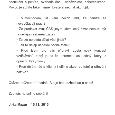
podnikání a peníze, svoboda času, nezávislost, seberealizace.
Pokud je sdílíte také, neměli byste si nechat akci ujít.
• Mimochodem, už vám někdo řekl, že peníze se
nevydělávají prací?
• Že prodávat svůj ČAS jiným lidem celý život nemusí být
ta nejlepší seberealizace?
• Že lze opravdu dělat věci jinak?
• Jak to dělají úspěšní podnikatelé?
• Proč jsem pro vás připravil zcela nový koncept
vzdělávání, který ja na čs. internetu asi jediný, který je
opravdu byzynsový.
• Proč dělám rád s klienty i offline akce, setkání a síťování
naživo?
Otázek můžete mít hodně. Ale je čas rozhodnutí a akce!
Zvu vás na online setkání!
Jirka Mazur – 15.11. 2015