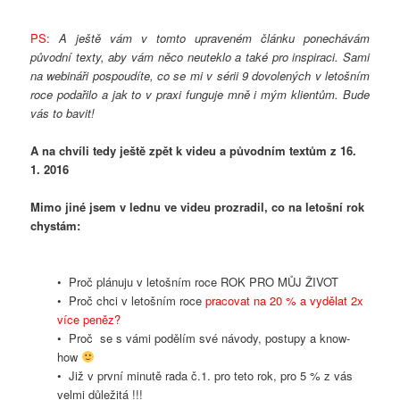
PS:
A ještě vám v tomto upraveném článku ponechávám
původní texty, aby vám něco neuteklo a také pro inspiraci. Sami
na webináři pospoudíte, co se mi v sérii 9 dovolených v letošním
roce podařilo a jak to v praxi funguje mně i mým klientům. Bude
vás to bavit!
A na chvíli tedy ještě zpět k videu a původním textům z 16.
1. 2016
Mimo jiné jsem v lednu ve videu prozradil, co na letošní rok
chystám:
• Proč plánuju v letošním roce ROK PRO MŮJ ŽIVOT
• Proč chci v letošním roce
pracovat na 20 % a vydělat 2x
více peněz?
• Proč se s vámi podělím své návody, postupy a know-
how
• Již v první minutě rada č.1. pro teto rok, pro 5 % z vás
velmi důležitá !!!