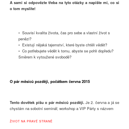
A sami si odpovězte třeba na tyto otázky a napište mi, co si
o tom myslíte!
• Souvisí kvalita života, čas pro sebe a vlastní život s
penězi?
• Existují nějaká tajemství, které byste chtěli vědět?
• Co potřebujete vědět k tomu, abyste se pohli dopředu?
Směrem k vytoužené svobodě?
O pár měsíců později, počátkem června 2015
Tento dovětek píšu o pár měsíců později.
Je 2. června a já se
chystám na sobotní seminář, workshop a VIP Párty s názvem
ŽIVOT NA PRAVÉ STRANĚ