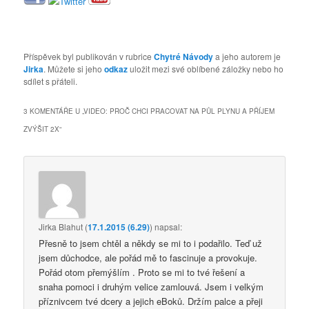
Příspěvek byl publikován v rubrice
Chytré Návody
a jeho autorem je
Jirka
. Můžete si jeho
odkaz
uložit mezi své oblíbené záložky nebo ho
sdílet s přáteli.
3 KOMENTÁŘE U „
VIDEO: PROČ CHCI PRACOVAT NA PŮL PLYNU A PŘÍJEM
ZVÝŠIT 2X
“
Jirka Blahut
(
17.1.2015 (6.29)
)
napsal:
Přesně to jsem chtěl a někdy se mi to i podařilo. Teď už
jsem důchodce, ale pořád mě to fascinuje a provokuje.
Pořád otom přemýšlím . Proto se mi to tvé řešení a
snaha pomoci i druhým velice zamlouvá. Jsem i velkým
příznivcem tvé dcery a jejich eBoků. Držím palce a přeji