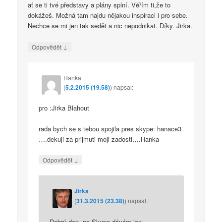
ať se ti tvé představy a plány splní. Věřím ti,že to
dokážeš. Možná tam najdu nějakou inspiraci i pro sebe.
Nechce se mi jen tak sedět a nic nepodnikat. Díky. Jirka.
↓
Odpovědět
Hanka
(
5.2.2015 (19.58)
)
napsal:
pro :Jirka Blahout
rada bych se s tebou spojila pres skype: hanace3
….dekuji za prijmuti moji zadosti….Hanka
↓
Odpovědět
Jirka
(
31.3.2015 (23.38)
)
napsal:
Dobrý den, na Skype dávám jen