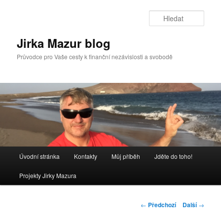
Přejít
k
Hleda
hlavnímu
obsahu
Jirka Mazur blog
webu
Průvodce pro Vaše cesty k finanční nezávislosti a svobodě
Hlavní
Úvodní stránka
Kontakty
Můj příběh
Jděte do toho!
navigační
menu
Projekty Jirky Mazura
Navigace
←
Předchozí
Další
→
pro