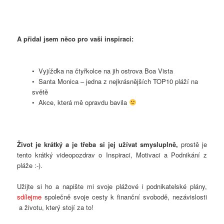
A přidal jsem něco pro vaši inspiraci:
• Vyjížďka na čtyřkolce na jih ostrova Boa Vista
• Santa Monica – jedna z nejkrásnějších TOP10 pláží na
světě
• Akce, která mě opravdu bavila
Život je krátký a je třeba si jej užívat smysluplně,
prostě je
tento krátký videopozdrav o Inspiraci, Motivaci a Podnikání z
pláže :-).
Užijte si ho a napište mi svoje plážové i podnikatelské plány,
sdílejme
společně svoje cesty k finanční svobodě, nezávislosti
a životu, který stojí za to!