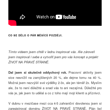
CO SE DĚLO O PÁR MĚSÍCŮ POZDĚJI.
Tímto videem jsem chtěl v lednu inspirovat vás. Ale zároveň
jsem inspiroval i sebe a vytvořil jsem pro vás koncept a projekt
ŽIVOT NA PRAVÉ STRANĚ.
Dal jsem si skutečně oddychový rok.
Pracovní aktivity jsem
sice nesnížil na zamýšlených 20 %, ale dejme tomu na 40 %.
Možná jsem nezvýšil své výdělky 2-3x, ale jen téměř 2x. Myslím
ale, že to není důležité a snad vás to ani nezajímá. Důležité pro
vás je, jak jsem to udělal a co z toho mají moji klienti a příznivci.
V dubnu v mezičase mezi cca 4-5 zahraniční dovolenou jsem si
zaregistroval doménu ŽIVOT NA PRAVÉ STRANĚ. Plán byl