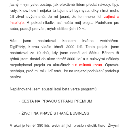
jasný – vymyslet postup, jak efektivně lidem předat návody, tipy,
rady, know-how i nějaká ta tajemství byznysu, díky nimž mohu
žít život svých snů. Je mi jasné, že to mnoho lidí
zajímá a
inspiruje.
A pokud nikoliv, asi nečte můj blog… Podnikám pro
sebe, pracuji pro vás, mých oblíbených 10 %.
Vše jsem nastartoval koncem května webinářem-
DigiPárty, kterou vidělo téměř 3000 lidí. Tento projekt jsem
nastartoval za 10 dnů, kdy jsem neměl ani čárku. Během tří
týdnů jsem dostal do akce téměř 3000 lidí a s nulovými náklady
rozpohyboval projekt za aktuálních
1.8 milionů korun
. Opravdu
nechápu, proč mi tolik lidí tvrdí, že na rozjezd podnikání potřebují
peníze.
Neplánovaně jsem spustil letní beta verze programů
» CESTA NA PRAVOU STRANU PREMIUM
» ŽIVOT NA PRAVÉ STRANĚ BUSINESS
V akci je téměř 380 lidí, webináři jich prošlo několik tisíc. Živými